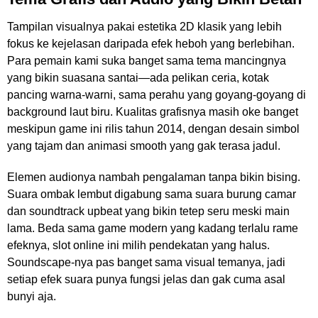
Tampilan visualnya pakai estetika 2D klasik yang lebih
fokus ke kejelasan daripada efek heboh yang berlebihan.
Para pemain kami suka banget sama tema mancingnya
yang bikin suasana santai—ada pelikan ceria, kotak
pancing warna-warni, sama perahu yang goyang-goyang di
background laut biru. Kualitas grafisnya masih oke banget
meskipun game ini rilis tahun 2014, dengan desain simbol
yang tajam dan animasi smooth yang gak terasa jadul.
Elemen audionya nambah pengalaman tanpa bikin bising.
Suara ombak lembut digabung sama suara burung camar
dan soundtrack upbeat yang bikin tetep seru meski main
lama. Beda sama game modern yang kadang terlalu rame
efeknya, slot online ini milih pendekatan yang halus.
Soundscape-nya pas banget sama visual temanya, jadi
setiap efek suara punya fungsi jelas dan gak cuma asal
bunyi aja.