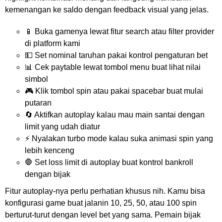
kemenangan ke saldo dengan feedback visual yang jelas.
📱 Buka gamenya lewat fitur search atau filter provider
di platform kami
💵 Set nominal taruhan pakai kontrol pengaturan bet
📊 Cek paytable lewat tombol menu buat lihat nilai
simbol
🎮 Klik tombol spin atau pakai spacebar buat mulai
putaran
🔄 Aktifkan autoplay kalau mau main santai dengan
limit yang udah diatur
⚡ Nyalakan turbo mode kalau suka animasi spin yang
lebih kenceng
🛑 Set loss limit di autoplay buat kontrol bankroll
dengan bijak
Fitur autoplay-nya perlu perhatian khusus nih. Kamu bisa
konfigurasi game buat jalanin 10, 25, 50, atau 100 spin
berturut-turut dengan level bet yang sama. Pemain bijak