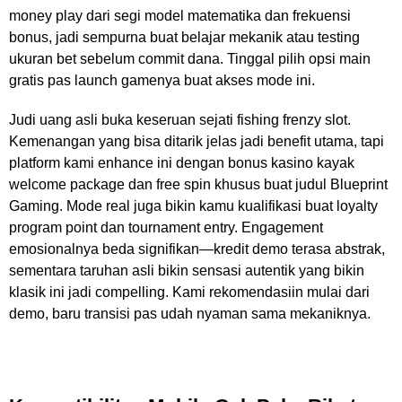
money play dari segi model matematika dan frekuensi
bonus, jadi sempurna buat belajar mekanik atau testing
ukuran bet sebelum commit dana. Tinggal pilih opsi main
gratis pas launch gamenya buat akses mode ini.
Judi uang asli buka keseruan sejati fishing frenzy slot.
Kemenangan yang bisa ditarik jelas jadi benefit utama, tapi
platform kami enhance ini dengan bonus kasino kayak
welcome package dan free spin khusus buat judul Blueprint
Gaming. Mode real juga bikin kamu kualifikasi buat loyalty
program point dan tournament entry. Engagement
emosionalnya beda signifikan—kredit demo terasa abstrak,
sementara taruhan asli bikin sensasi autentik yang bikin
klasik ini jadi compelling. Kami rekomendasiin mulai dari
demo, baru transisi pas udah nyaman sama mekaniknya.