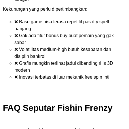
Kekurangan yang perlu dipertimbangkan:
❌ Base game bisa terasa repetitif pas dry spell
panjang
❌ Gak ada fitur bonus buy buat pemain yang gak
sabar
❌ Volatilitas medium-high butuh kesabaran dan
disiplin bankroll
❌ Grafis mungkin terlihat jadul dibanding rilis 3D
modern
❌ Inovasi terbatas di luar mekanik free spin inti
FAQ Seputar Fishin Frenzy