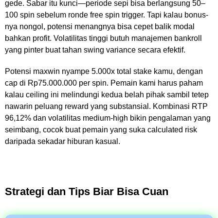
gede. Sabar itu kunci—periode sepi bisa berlangsung 50–
100 spin sebelum ronde free spin trigger. Tapi kalau bonus-
nya nongol, potensi menangnya bisa cepet balik modal
bahkan profit. Volatilitas tinggi butuh manajemen bankroll
yang pinter buat tahan swing variance secara efektif.
Potensi maxwin nyampe 5.000x total stake kamu, dengan
cap di Rp75.000.000 per spin. Pemain kami harus paham
kalau ceiling ini melindungi kedua belah pihak sambil tetep
nawarin peluang reward yang substansial. Kombinasi RTP
96,12% dan volatilitas medium-high bikin pengalaman yang
seimbang, cocok buat pemain yang suka calculated risk
daripada sekadar hiburan kasual.
Strategi dan Tips Biar Bisa Cuan