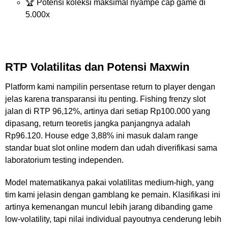
🏆 Potensi koleksi maksimal nyampe cap game di
5.000x
RTP Volatilitas dan Potensi Maxwin
Platform kami nampilin persentase return to player dengan
jelas karena transparansi itu penting. Fishing frenzy slot
jalan di RTP 96,12%, artinya dari setiap Rp100.000 yang
dipasang, return teoretis jangka panjangnya adalah
Rp96.120. House edge 3,88% ini masuk dalam range
standar buat slot online modern dan udah diverifikasi sama
laboratorium testing independen.
Model matematikanya pakai volatilitas medium-high, yang
tim kami jelasin dengan gamblang ke pemain. Klasifikasi ini
artinya kemenangan muncul lebih jarang dibanding game
low-volatility, tapi nilai individual payoutnya cenderung lebih