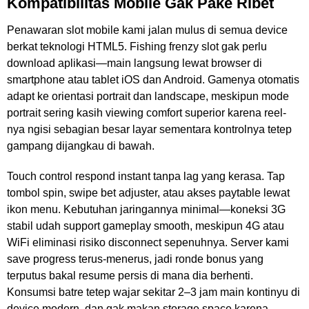
Kompatibilitas Mobile Gak Pake Ribet
Penawaran slot mobile kami jalan mulus di semua device
berkat teknologi HTML5. Fishing frenzy slot gak perlu
download aplikasi—main langsung lewat browser di
smartphone atau tablet iOS dan Android. Gamenya otomatis
adapt ke orientasi portrait dan landscape, meskipun mode
portrait sering kasih viewing comfort superior karena reel-
nya ngisi sebagian besar layar sementara kontrolnya tetep
gampang dijangkau di bawah.
Touch control respond instant tanpa lag yang kerasa. Tap
tombol spin, swipe bet adjuster, atau akses paytable lewat
ikon menu. Kebutuhan jaringannya minimal—koneksi 3G
stabil udah support gameplay smooth, meskipun 4G atau
WiFi eliminasi risiko disconnect sepenuhnya. Server kami
save progress terus-menerus, jadi ronde bonus yang
terputus bakal resume persis di mana dia berhenti.
Konsumsi batre tetep wajar sekitar 2–3 jam main kontinyu di
device modern, dan gak makan storage space karena